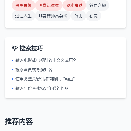
黑暗荣耀
间谍过家家
奥本海默
铃芽之旅
过往人生
非常律师禹英禑
芭比
初恋
💡 搜索技巧
•
输入电影或电视剧的中文名或原名
•
搜索演员或导演姓名
•
使用类型关键词如"韩剧"、"动画"
•
输入年份查找特定年代的作品
推荐内容