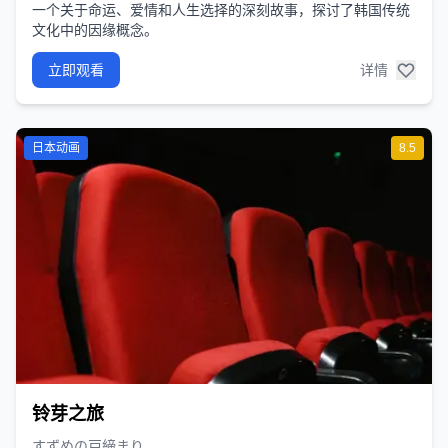
一个关于命运、爱情和人生选择的深刻故事，探讨了韩国传统
文化中的因缘概念。
立即观看
详情
日本动画
8.5
铃芽之旅
すずめの戸締まり